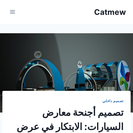
لتجاوز
Catmew
لى
لمحتوى
تصميم داخلي
تصميم أجنحة معارض
السيارات: الابتكار في عرض