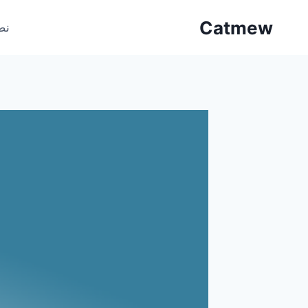
لتجاوز
Catmew
لى
نص
لمحتوى