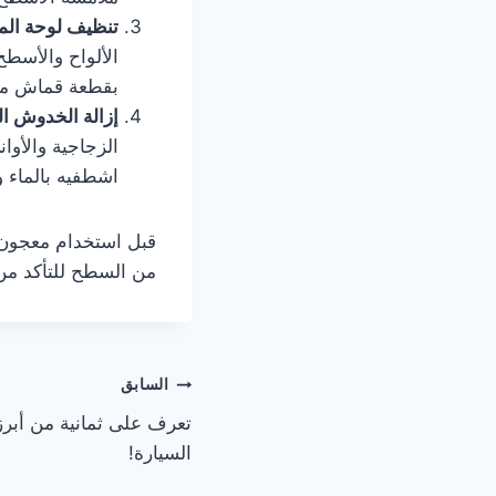
تنظيف لوحة المفا
الألواح والأسطح
بقطعة قماش مبل
إزالة الخدوش ا
الزجاجية والأوا
اشطفيه بالماء و
قبل استخدام معجون 
من السطح للتأكد من
تصفّح
السابق
تعرف على ثمانية من أبر
المقالات
السيارة!