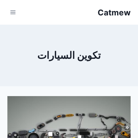
لتجاوز
Catmew
لى
لمحتوى
تكوين السيارات